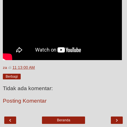
za
di
11:13:00 AM
Berbagi
Tidak ada komentar:
Posting Komentar
‹
›
Beranda