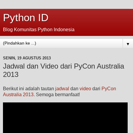
Python ID
Blog Komunitas Python Indonesia
▼
SENIN, 19 AGUSTUS 2013
Jadwal dan Video dari PyCon Australia
2013
Berikut ini adalah tautan
jadwal
dan
video
dari
PyCon
Australia 2013
. Semoga bermanfaat!